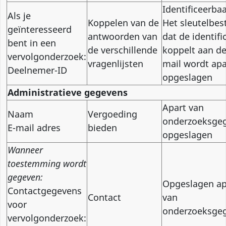
Identificeerba
Als je
Koppelen van de
Het sleutelbes
geïnteresseerd
antwoorden van
dat de identifi
bent in een
de verschillende
koppelt aan de
vervolgonderzoek:
vragenlijsten
mail wordt apa
Deelnemer-ID
opgeslagen
Administratieve gegevens
Apart van
Naam
Vergoeding
onderzoeksge
E-mail adres
bieden
opgeslagen
Wanneer
toestemming wordt
gegeven:
Opgeslagen ap
Contactgegevens
Contact
van
voor
onderzoeksge
vervolgonderzoek: