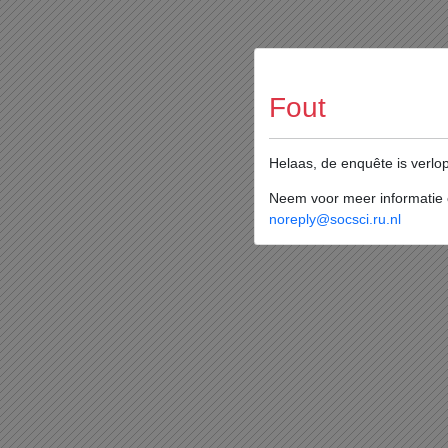
Fout
Helaas, de enquête is verlo
Neem voor meer informatie c
noreply@socsci.ru.nl