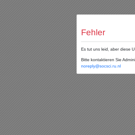
Fehler
Es tut uns leid, aber diese 
Bitte kontaktieren Sie Admini
noreply@socsci.ru.nl